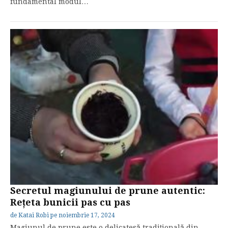
fundamental modul…
Secretul magiunului de prune autentic:
Rețeta bunicii pas cu pas
de
Katai Robi
pe
noiembrie 17, 2024
Magiunul de prune este o delicatesă tradițională din