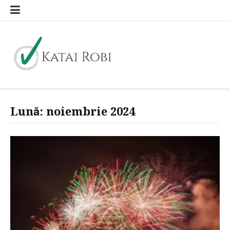
Sari
la
conținut
Katai Robi
blog general
Lună:
noiembrie 2024