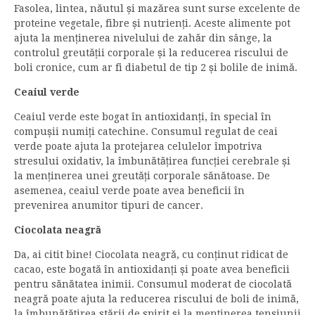
Fasolea, lintea, năutul și mazărea sunt surse excelente de
proteine vegetale, fibre și nutrienți. Aceste alimente pot
ajuta la menținerea nivelului de zahăr din sânge, la
controlul greutății corporale și la reducerea riscului de
boli cronice, cum ar fi diabetul de tip 2 și bolile de inimă.
Ceaiul verde
Ceaiul verde este bogat în antioxidanți, în special în
compușii numiți catechine. Consumul regulat de ceai
verde poate ajuta la protejarea celulelor împotriva
stresului oxidativ, la îmbunătățirea funcției cerebrale și
la menținerea unei greutăți corporale sănătoase. De
asemenea, ceaiul verde poate avea beneficii în
prevenirea anumitor tipuri de cancer.
Ciocolata neagră
Da, ai citit bine! Ciocolata neagră, cu conținut ridicat de
cacao, este bogată în antioxidanți și poate avea beneficii
pentru sănătatea inimii. Consumul moderat de ciocolată
neagră poate ajuta la reducerea riscului de boli de inimă,
la îmbunătățirea stării de spirit și la menținerea tensiunii