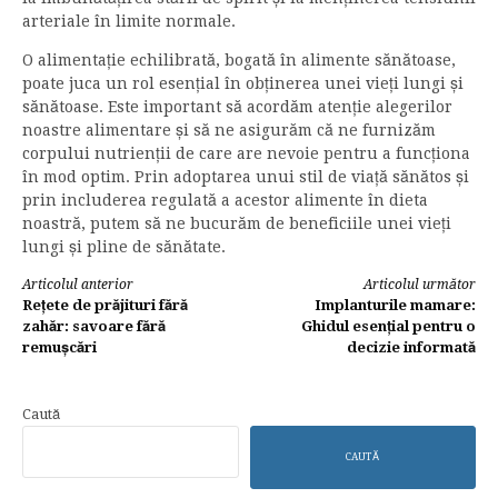
arteriale în limite normale.
O alimentație echilibrată, bogată în alimente sănătoase,
poate juca un rol esențial în obținerea unei vieți lungi și
sănătoase. Este important să acordăm atenție alegerilor
noastre alimentare și să ne asigurăm că ne furnizăm
corpului nutrienții de care are nevoie pentru a funcționa
în mod optim. Prin adoptarea unui stil de viață sănătos și
prin includerea regulată a acestor alimente în dieta
noastră, putem să ne bucurăm de beneficiile unei vieți
lungi și pline de sănătate.
Continuă
Articolul anterior
Articolul următor
Rețete de prăjituri fără
Implanturile mamare:
lectura
zahăr: savoare fără
Ghidul esențial pentru o
remușcări
decizie informată
Caută
CAUTĂ