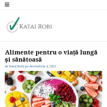
Sari
la
conținut
Katai Robi
blog general
Alimente pentru o viață lungă
și sănătoasă
de
Katai Robi
pe
decembrie 4, 2023