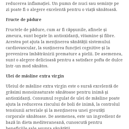
reducerea inflamației. Un pumn de nuci sau semințe pe
zi poate fi o alegere excelentă pentru o viață sănătoasă.
Fructe de pădure
Fructele de pădure, cum ar fi căpșunile, afinele și
zmeura, sunt bogate în antioxidanți, vitamine și fibre.
Acestea pot ajuta la menținerea sănătății sistemului
cardiovascular, la susținerea funcției cognitive și la
prevenirea îmbătrânirii premature a pielii. De asemenea,
sunt o alegere delicioasă pentru a satisface pofta de dulce
într-un mod sănătos.
Ulei de măsline extra virgin
Uleiul de măsline extra virgin este o sursă excelentă de
grăsimi monoinsaturate sănătoase pentru inimă și
antioxidanți. Consumul regulat de ulei de măsline poate
ajuta la reducerea riscului de boli de inimă, la controlul
tensiunii arteriale și la menținerea unei greutăți
corporale sănătoase. De asemenea, este un ingredient de
bază în dieta mediteraneană, cunoscută pentru
beneficiile sale asupra sănătății.