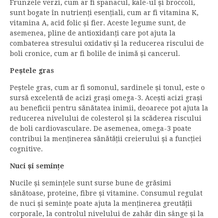
Frunzele verzi, cum ar fi spanacul, kale-ul și broccoli,
sunt bogate în nutrienți esențiali, cum ar fi vitamina K,
vitamina A, acid folic și fier. Aceste legume sunt, de
asemenea, pline de antioxidanți care pot ajuta la
combaterea stresului oxidativ și la reducerea riscului de
boli cronice, cum ar fi bolile de inimă și cancerul.
Peștele gras
Peștele gras, cum ar fi somonul, sardinele și tonul, este o
sursă excelentă de acizi grași omega-3. Acești acizi grași
au beneficii pentru sănătatea inimii, deoarece pot ajuta la
reducerea nivelului de colesterol și la scăderea riscului
de boli cardiovasculare. De asemenea, omega-3 poate
contribui la menținerea sănătății creierului și a funcției
cognitive.
Nuci și semințe
Nucile și semințele sunt surse bune de grăsimi
sănătoase, proteine, fibre și vitamine. Consumul regulat
de nuci și semințe poate ajuta la menținerea greutății
corporale, la controlul nivelului de zahăr din sânge și la