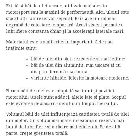
Există și băi de ulei uscate, utilizate mai ales în
motorsport sau la mașini de performanță. Aici, uleiul este
stocat într-un rezervor separat. Baia are un rol mai
degrabă de colectare temporară. Acest sistem permite o
lubrifiere constantă chiar și la accelerații laterale mari.
Materialul este un alt criteriu important. Cele mai
întâlnite sunt:
băi de ulei din oțel, rezistente și mai ieftine;
băi de ulei din aluminiu, mai ușoare și cu
disipare termică mai bună;
variante hibride, folosite la motoare moderne.
Forma băii de ulei este adaptată șasiului și poziției
motorului. Unele sunt adânci, altele late și plate. Scopul
este evitarea deplasării uleiului în timpul mersului.
Volumul băii de ulei influențează cantitatea totală de ulei
din motor. Un volum mai mare înseamnă o rezervă mai
bună de lubrifiere și o răcire mai eficientă. Pe de altă
parte, crește greutatea totală.