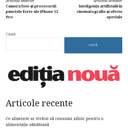
Continuă
Articolul anterior
Articolul următor
Camera foto și procesorul:
Inteligența artificială în
lectura
punctele forte ale iPhone 12
cinematografie și efecte
Pro
speciale
Caută
CAUTĂ
Articole recente
Ce alimente ar trebui să consumi zilnic pentru o
alimentație sănătoasă