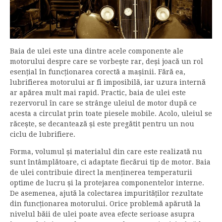
Baia de ulei este una dintre acele componente ale
motorului despre care se vorbește rar, deși joacă un rol
esențial în funcționarea corectă a mașinii. Fără ea,
lubrifierea motorului ar fi imposibilă, iar uzura internă
ar apărea mult mai rapid. Practic, baia de ulei este
rezervorul în care se strânge uleiul de motor după ce
acesta a circulat prin toate piesele mobile. Acolo, uleiul se
răcește, se decantează și este pregătit pentru un nou
ciclu de lubrifiere.
Forma, volumul și materialul din care este realizată nu
sunt întâmplătoare, ci adaptate fiecărui tip de motor. Baia
de ulei contribuie direct la menținerea temperaturii
optime de lucru și la protejarea componentelor interne.
De asemenea, ajută la colectarea impurităților rezultate
din funcționarea motorului. Orice problemă apărută la
nivelul băii de ulei poate avea efecte serioase asupra