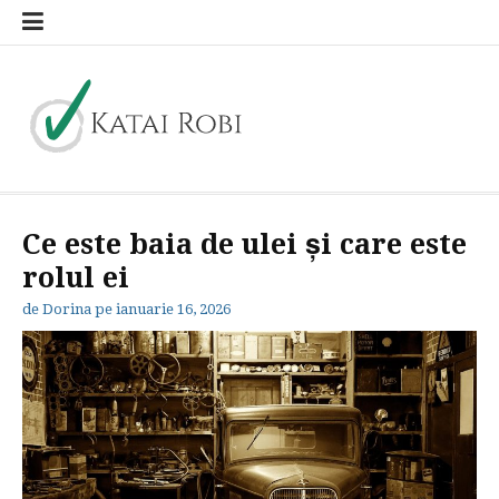
Sari
la
conținut
Katai Robi
blog general
Ce este baia de ulei și care este
rolul ei
de
Dorina
pe
ianuarie 16, 2026