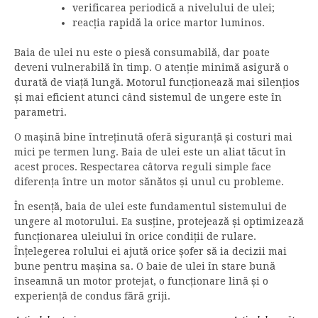
verificarea periodică a nivelului de ulei;
reacția rapidă la orice martor luminos.
Baia de ulei nu este o piesă consumabilă, dar poate
deveni vulnerabilă în timp. O atenție minimă asigură o
durată de viață lungă. Motorul funcționează mai silențios
și mai eficient atunci când sistemul de ungere este în
parametri.
O mașină bine întreținută oferă siguranță și costuri mai
mici pe termen lung. Baia de ulei este un aliat tăcut în
acest proces. Respectarea câtorva reguli simple face
diferența între un motor sănătos și unul cu probleme.
În esență, baia de ulei este fundamentul sistemului de
ungere al motorului. Ea susține, protejează și optimizează
funcționarea uleiului în orice condiții de rulare.
Înțelegerea rolului ei ajută orice șofer să ia decizii mai
bune pentru mașina sa. O baie de ulei în stare bună
înseamnă un motor protejat, o funcționare lină și o
experiență de condus fără griji.