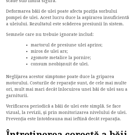
scade sub limita sigură.
Deformarea băii de ulei poate afecta poziția sorbului
pompei de ulei. Acest lucru duce la aspirarea insuficientă
a uleiului. Rezultatul este scăderea presiunii în sistem.
Semnele care nu trebuie ignorate includ:
martorul de presiune ulei aprins;
miros de ulei ars;
zgomote metalice la pornire;
consum neobișnuit de ulei.
Neglijarea acestor simptome poate duce la griparea
motorului. Costurile de reparație sunt, de cele mai multe
ori, mult mai mari decât înlocuirea unei băi de ulei sau a
garniturii.
Verificarea periodică a băii de ulei este simplă. Se face
vizual, la revizii, și prin monitorizarea nivelului de ulei.
Prevenția este întotdeauna mai ieftină decât reparația.
Întreținerea corectă a băii