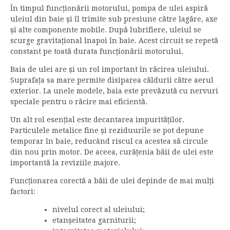
În timpul funcționării motorului, pompa de ulei aspiră
uleiul din baie și îl trimite sub presiune către lagăre, axe
și alte componente mobile. După lubrifiere, uleiul se
scurge gravitațional înapoi în baie. Acest circuit se repetă
constant pe toată durata funcționării motorului.
Baia de ulei are și un rol important în răcirea uleiului.
Suprafața sa mare permite disiparea căldurii către aerul
exterior. La unele modele, baia este prevăzută cu nervuri
speciale pentru o răcire mai eficientă.
Un alt rol esențial este decantarea impurităților.
Particulele metalice fine și reziduurile se pot depune
temporar în baie, reducând riscul ca acestea să circule
din nou prin motor. De aceea, curățenia băii de ulei este
importantă la reviziile majore.
Funcționarea corectă a băii de ulei depinde de mai mulți
factori:
nivelul corect al uleiului;
etanșeitatea garniturii;