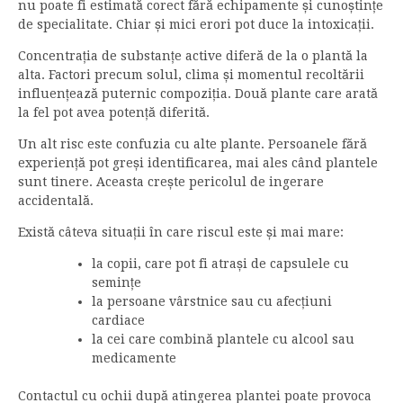
nu poate fi estimată corect fără echipamente și cunoștințe
de specialitate. Chiar și mici erori pot duce la intoxicații.
Concentrația de substanțe active diferă de la o plantă la
alta. Factori precum solul, clima și momentul recoltării
influențează puternic compoziția. Două plante care arată
la fel pot avea potență diferită.
Un alt risc este confuzia cu alte plante. Persoanele fără
experiență pot greși identificarea, mai ales când plantele
sunt tinere. Aceasta crește pericolul de ingerare
accidentală.
Există câteva situații în care riscul este și mai mare:
la copii, care pot fi atrași de capsulele cu
semințe
la persoane vârstnice sau cu afecțiuni
cardiace
la cei care combină plantele cu alcool sau
medicamente
Contactul cu ochii după atingerea plantei poate provoca