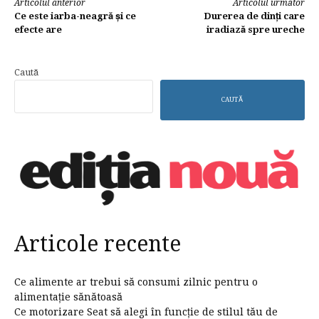
Continuă
Articolul anterior
Articolul următor
Ce este iarba-neagră și ce
Durerea de dinți care
lectura
efecte are
iradiază spre ureche
Caută
CAUTĂ
Articole recente
Ce alimente ar trebui să consumi zilnic pentru o
alimentație sănătoasă
Ce motorizare Seat să alegi în funcție de stilul tău de