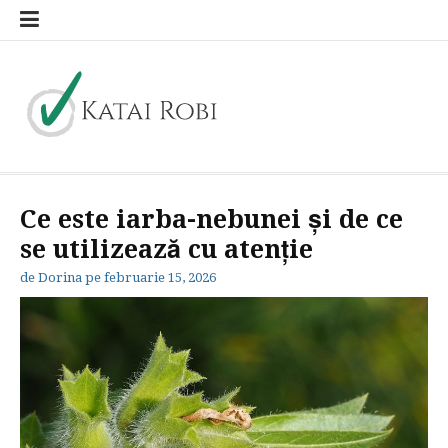
Sari
la
conținut
Katai Robi
blog general
Ce este iarba-nebunei și de ce
se utilizează cu atenție
de
Dorina
pe
februarie 15, 2026