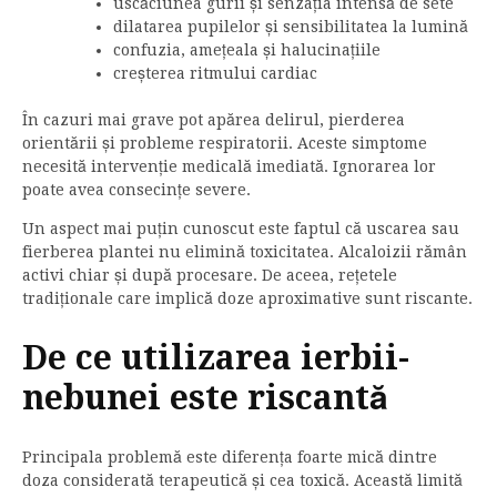
uscăciunea gurii și senzația intensă de sete
dilatarea pupilelor și sensibilitatea la lumină
confuzia, amețeala și halucinațiile
creșterea ritmului cardiac
În cazuri mai grave pot apărea delirul, pierderea
orientării și probleme respiratorii. Aceste simptome
necesită intervenție medicală imediată. Ignorarea lor
poate avea consecințe severe.
Un aspect mai puțin cunoscut este faptul că uscarea sau
fierberea plantei nu elimină toxicitatea. Alcaloizii rămân
activi chiar și după procesare. De aceea, rețetele
tradiționale care implică doze aproximative sunt riscante.
De ce utilizarea ierbii-
nebunei este riscantă
Principala problemă este diferența foarte mică dintre
doza considerată terapeutică și cea toxică. Această limită