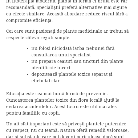
În fitoterapia modernă, planta în forma ei brută este rar
recomandată. Specialiștii preferă alternative mai sigure
cu efecte similare. Această abordare reduce riscul fără a
compromite eficiența.
Cei care sunt pasionați de plante medicinale ar trebui să
respecte câteva reguli simple:
nu folosi niciodată iarba-nebunei fără
consultarea unui specialist
nu prepara ceaiuri sau tincturi din plante
identificate incert
depozitează plantele toxice separat și
etichetat clar
Educația este cea mai bună formă de prevenție.
Cunoașterea plantelor toxice din flora locală ajută la
evitarea accidentelor. Acest lucru este util mai ales
pentru familiile cu copii.
Un alt sfat important este să privești plantele puternice
cu respect, nu cu teamă. Natura oferă remedii valoroase,
dar și substanțe care pot deveni periculoase dacă sunt