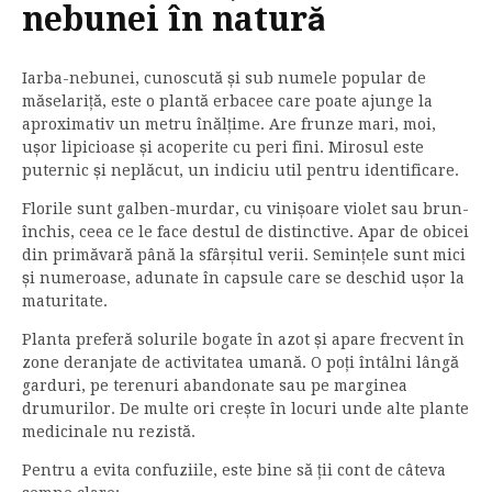
nebunei în natură
Iarba-nebunei, cunoscută și sub numele popular de
măselariță, este o plantă erbacee care poate ajunge la
aproximativ un metru înălțime. Are frunze mari, moi,
ușor lipicioase și acoperite cu peri fini. Mirosul este
puternic și neplăcut, un indiciu util pentru identificare.
Florile sunt galben-murdar, cu vinișoare violet sau brun-
închis, ceea ce le face destul de distinctive. Apar de obicei
din primăvară până la sfârșitul verii. Semințele sunt mici
și numeroase, adunate în capsule care se deschid ușor la
maturitate.
Planta preferă solurile bogate în azot și apare frecvent în
zone deranjate de activitatea umană. O poți întâlni lângă
garduri, pe terenuri abandonate sau pe marginea
drumurilor. De multe ori crește în locuri unde alte plante
medicinale nu rezistă.
Pentru a evita confuziile, este bine să ții cont de câteva