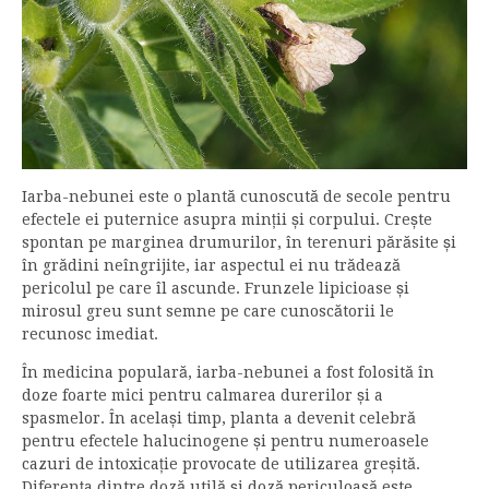
Iarba-nebunei este o plantă cunoscută de secole pentru
efectele ei puternice asupra minții și corpului. Crește
spontan pe marginea drumurilor, în terenuri părăsite și
în grădini neîngrijite, iar aspectul ei nu trădează
pericolul pe care îl ascunde. Frunzele lipicioase și
mirosul greu sunt semne pe care cunoscătorii le
recunosc imediat.
În medicina populară, iarba-nebunei a fost folosită în
doze foarte mici pentru calmarea durerilor și a
spasmelor. În același timp, planta a devenit celebră
pentru efectele halucinogene și pentru numeroasele
cazuri de intoxicație provocate de utilizarea greșită.
Diferența dintre doză utilă și doză periculoasă este