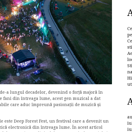
A
Ce
pe
Ce
st
Ae
lo
St
na
Hi
ut
 de-a lungul decadelor, devenind o forță majoră în
e fani din întreaga lume, acest gen muzical a dat
bile care aduc împreună pasionații de muzică și
au
 este Deep Forest Fest, un festival care a devenit un
iu
ică electronică din întreaga lume. În acest articol
iu