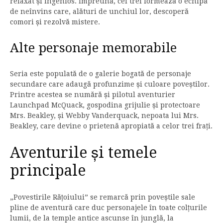
relaxat și ingenios. Împreună, cei trei formează o echipă
de neînvins care, alături de unchiul lor, descoperă
comori și rezolvă mistere.
Alte personaje memorabile
Seria este populată de o galerie bogată de personaje
secundare care adaugă profunzime și culoare poveștilor.
Printre acestea se numără și pilotul aventurier
Launchpad McQuack, gospodina grijulie și protectoare
Mrs. Beakley, și Webby Vanderquack, nepoata lui Mrs.
Beakley, care devine o prietenă apropiată a celor trei frați.
Aventurile și temele
principale
„Povestirile Rățoiului” se remarcă prin poveștile sale
pline de aventură care duc personajele în toate colțurile
lumii, de la temple antice ascunse în junglă, la