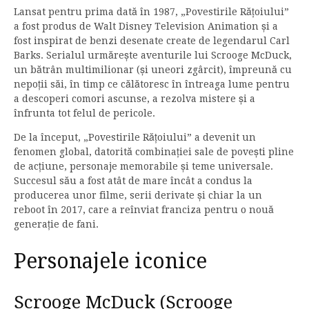
Lansat pentru prima dată în 1987, „Povestirile Rățoiului”
a fost produs de Walt Disney Television Animation și a
fost inspirat de benzi desenate create de legendarul Carl
Barks. Serialul urmărește aventurile lui Scrooge McDuck,
un bătrân multimilionar (și uneori zgârcit), împreună cu
nepoții săi, în timp ce călătoresc în întreaga lume pentru
a descoperi comori ascunse, a rezolva mistere și a
înfrunta tot felul de pericole.
De la început, „Povestirile Rățoiului” a devenit un
fenomen global, datorită combinației sale de povești pline
de acțiune, personaje memorabile și teme universale.
Succesul său a fost atât de mare încât a condus la
producerea unor filme, serii derivate și chiar la un
reboot în 2017, care a reînviat franciza pentru o nouă
generație de fani.
Personajele iconice
Scrooge McDuck (Scrooge