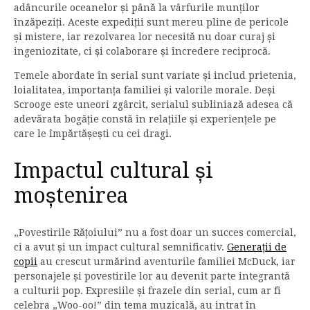
adâncurile oceanelor și până la vârfurile munților
înzăpeziți. Aceste expediții sunt mereu pline de pericole
și mistere, iar rezolvarea lor necesită nu doar curaj și
ingeniozitate, ci și colaborare și încredere reciprocă.
Temele abordate în serial sunt variate și includ prietenia,
loialitatea, importanța familiei și valorile morale. Deși
Scrooge este uneori zgârcit, serialul subliniază adesea că
adevărata bogăție constă în relațiile și experiențele pe
care le împărtășești cu cei dragi.
Impactul cultural și
moștenirea
„Povestirile Rățoiului” nu a fost doar un succes comercial,
ci a avut și un impact cultural semnificativ.
Generații de
copii
au crescut urmărind aventurile familiei McDuck, iar
personajele și povestirile lor au devenit parte integrantă
a culturii pop. Expresiile și frazele din serial, cum ar fi
celebra „Woo-oo!” din tema muzicală, au intrat în