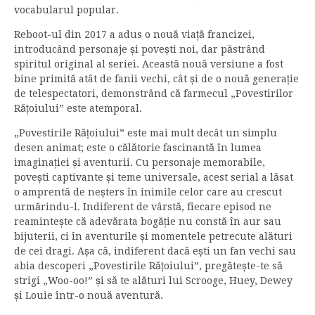
vocabularul popular.
Reboot-ul din 2017 a adus o nouă viață francizei,
introducând personaje și povești noi, dar păstrând
spiritul original al seriei. Această nouă versiune a fost
bine primită atât de fanii vechi, cât și de o nouă generație
de telespectatori, demonstrând că farmecul „Povestirilor
Rățoiului” este atemporal.
„Povestirile Rățoiului” este mai mult decât un simplu
desen animat; este o călătorie fascinantă în lumea
imaginației și aventurii. Cu personaje memorabile,
povești captivante și teme universale, acest serial a lăsat
o amprentă de neșters în inimile celor care au crescut
urmărindu-l. Indiferent de vârstă, fiecare episod ne
reamintește că adevărata bogăție nu constă în aur sau
bijuterii, ci în aventurile și momentele petrecute alături
de cei dragi. Așa că, indiferent dacă ești un fan vechi sau
abia descoperi „Povestirile Rățoiului”, pregătește-te să
strigi „Woo-oo!” și să te alături lui Scrooge, Huey, Dewey
și Louie într-o nouă aventură.