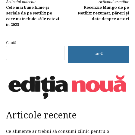
Continuă
Articolul anterior
Articolul următor
Cele mai bune filme și
Recenzie Mango de pe
lectura
seriale de pe Netflix pe
Netflix: rezumat, păreri și
care nu trebuie să le ratezi
date despre actori
în 2023
Caută
CAUTĂ
Articole recente
Ce alimente ar trebui să consumi zilnic pentru o