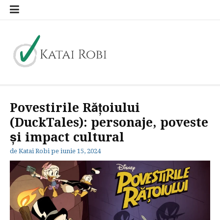
Sari
la
conținut
Katai Robi
blog general
Povestirile Rățoiului
(DuckTales): personaje, poveste
și impact cultural
de
Katai Robi
pe
iunie 15, 2024