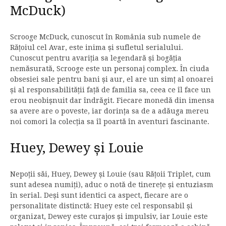
McDuck)
Scrooge McDuck, cunoscut în România sub numele de
Rățoiul cel Avar, este inima și sufletul serialului.
Cunoscut pentru avariția sa legendară și bogăția
nemăsurată, Scrooge este un personaj complex. În ciuda
obsesiei sale pentru bani și aur, el are un simț al onoarei
și al responsabilității față de familia sa, ceea ce îl face un
erou neobișnuit dar îndrăgit. Fiecare monedă din imensa
sa avere are o poveste, iar dorința sa de a adăuga mereu
noi comori la colecția sa îl poartă în aventuri fascinante.
Huey, Dewey și Louie
Nepoții săi, Huey, Dewey și Louie (sau Rățoii Triplet, cum
sunt adesea numiți), aduc o notă de tinerețe și entuziasm
în serial. Deși sunt identici ca aspect, fiecare are o
personalitate distinctă: Huey este cel responsabil și
organizat, Dewey este curajos și impulsiv, iar Louie este