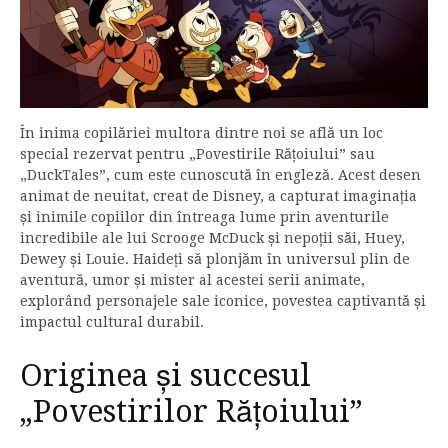
În inima copilăriei multora dintre noi se află un loc
special rezervat pentru „Povestirile Rățoiului” sau
„DuckTales”, cum este cunoscută în engleză. Acest desen
animat de neuitat, creat de Disney, a capturat imaginația
și inimile copiilor din întreaga lume prin aventurile
incredibile ale lui Scrooge McDuck și nepoții săi, Huey,
Dewey și Louie. Haideți să plonjăm în universul plin de
aventură, umor și mister al acestei serii animate,
explorând personajele sale iconice, povestea captivantă și
impactul cultural durabil.
Originea și succesul
„Povestirilor Rățoiului”