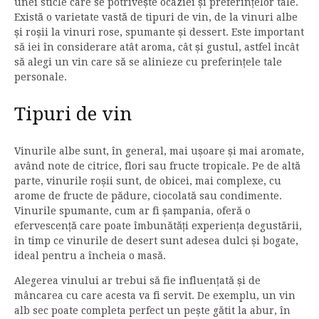
unei sticle care se potrivește ocaziei și preferințelor tale.
Există o varietate vastă de tipuri de vin, de la vinuri albe
și roșii la vinuri rose, spumante și dessert. Este important
să iei în considerare atât aroma, cât și gustul, astfel încât
să alegi un vin care să se alinieze cu preferințele tale
personale.
Tipuri de vin
Vinurile albe sunt, în general, mai ușoare și mai aromate,
având note de citrice, flori sau fructe tropicale. Pe de altă
parte, vinurile roșii sunt, de obicei, mai complexe, cu
arome de fructe de pădure, ciocolată sau condimente.
Vinurile spumante, cum ar fi șampania, oferă o
efervescență care poate îmbunătăți experiența degustării,
în timp ce vinurile de desert sunt adesea dulci și bogate,
ideal pentru a încheia o masă.
Alegerea vinului ar trebui să fie influențată și de
mâncarea cu care acesta va fi servit. De exemplu, un vin
alb sec poate completa perfect un pește gătit la abur, în