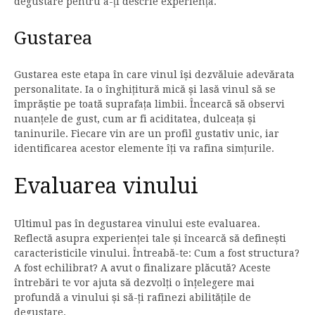
degustare pentru a-ți descrie experiența.
Gustarea
Gustarea este etapa în care vinul își dezvăluie adevărata
personalitate. Ia o înghițitură mică și lasă vinul să se
împrăștie pe toată suprafața limbii. Încearcă să observi
nuanțele de gust, cum ar fi aciditatea, dulceața și
taninurile. Fiecare vin are un profil gustativ unic, iar
identificarea acestor elemente îți va rafina simțurile.
Evaluarea vinului
Ultimul pas în degustarea vinului este evaluarea.
Reflectă asupra experienței tale și încearcă să definești
caracteristicile vinului. Întreabă-te: Cum a fost structura?
A fost echilibrat? A avut o finalizare plăcută? Aceste
întrebări te vor ajuta să dezvolți o înțelegere mai
profundă a vinului și să-ți rafinezi abilitățile de
degustare.