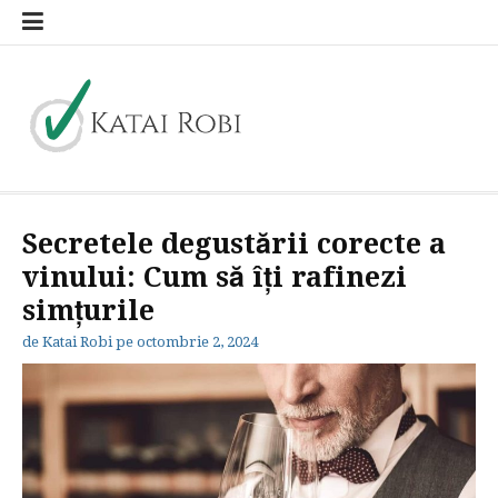
Sari
la
conținut
Katai Robi
blog general
Secretele degustării corecte a
vinului: Cum să îți rafinezi
simțurile
de
Katai Robi
pe
octombrie 2, 2024